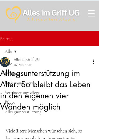
Beitrag
Alle
Alles im Griff UG
Alle
26. Mai 2025
Alltagsunterstützung im
Demenz
Alter: So bleibt das Leben
Entlastungsbetrag
Verhinderungspflege
in den eigenen vier
Pflege
Wänden möglich
Alltagsunterstützung
Viele ältere Menschen wünschen sich, so 
lange wie möglich in ihrer vertrauten 