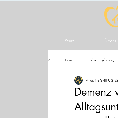
Start
Über u
Alle
Demenz
Entlastungsbetrag
Alles im Griff UG
22
Demenz v
Alltagsun