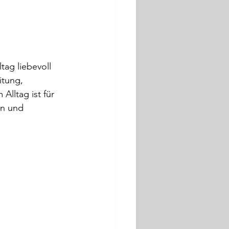
tag liebevoll 
itung, 
lltag ist für 
n und 