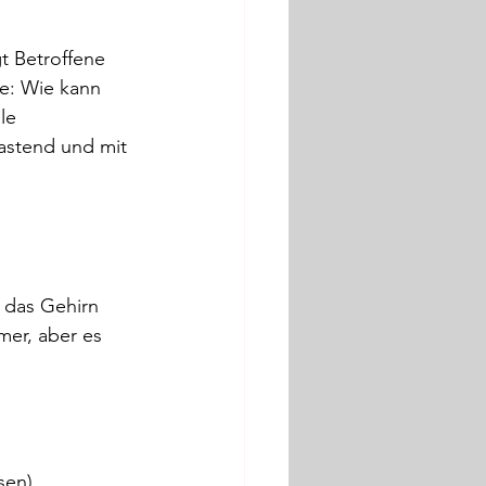
t Betroffene 
ge: Wie kann 
le 
lastend und mit 
 das Gehirn 
mer, aber es 
sen)