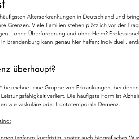
st
häufigsten Alterserkrankungen in Deutschland und bring
re Grenzen. Viele Familien stehen plötzlich vor der Fra
ingen – ohne Überforderung und ohne Heim? Professionel
 in Brandenburg kann genau hier helfen: individuell, ent
nz überhaupt?
* bezeichnet eine Gruppe von Erkrankungen, bei denen
eistungsfähigkeit verliert. Die häufigste Form ist Alzhei
pen wie vaskuläre oder frontotemporale Demenz.
sind:
gen (anfangs kurzfristig, später auch biografisches Wis