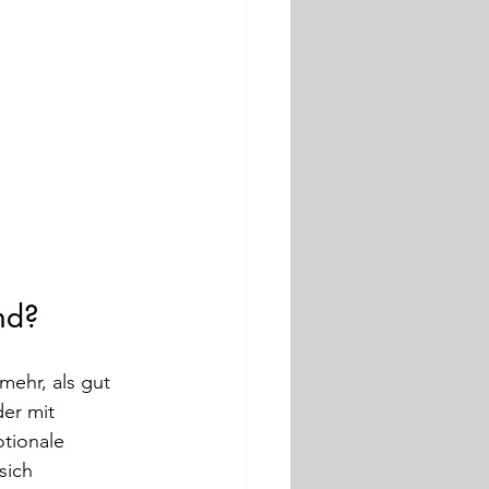
nd?
ehr, als gut 
der mit 
tionale 
sich 