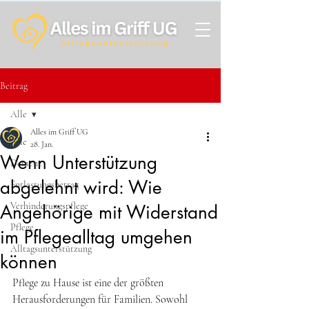
Beitrag
Alle
Alles im Griff UG
Alle
28. Jan.
Wenn Unterstützung
Demenz
abgelehnt wird: Wie
Entlastungsbetrag
Verhinderungspflege
Angehörige mit Widerstand
Pflege
im Pflegealltag umgehen
Alltagsunterstützung
können
Pflege zu Hause ist eine der größten 
Herausforderungen für Familien. Sowohl 