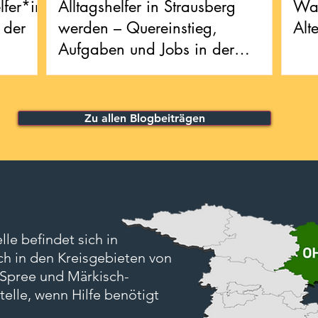
lfer*in
Alltagshelfer in Strausberg
Was
 der
werden – Quereinstieg,
Alt
Aufgaben und Jobs in der
Alltagsunterstützung
Zu allen Blogbeiträgen
le befindet sich in
ch in den Kreisgebieten von
Spree und Märkisch-
telle, wenn Hilfe benötigt