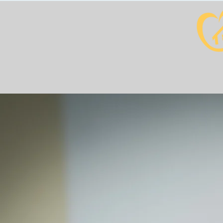
Start
Über u