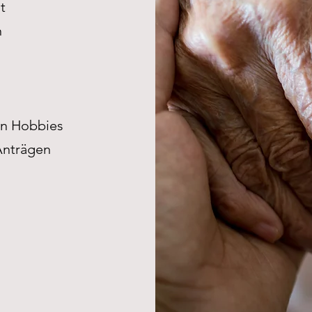
t
n
on Hobbies
Anträgen