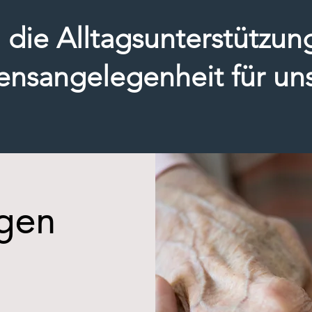
 die Alltagsunterstützun
ensangelegenheit für uns 
Nicolas Botsch, Geschäftsführer
ngen