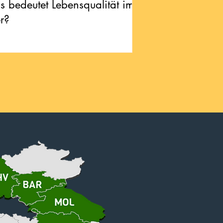
 bedeutet Lebensqualität im
er?